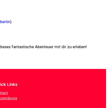
berlin
)
 dieses fantastische Abenteuer mit dir zu erleben!
ick Links
ntact
zerklärung