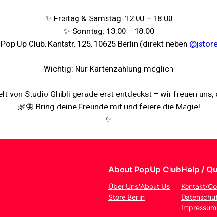
✨ Freitag & Samstag: 12:00 – 18:00
✨ Sonntag: 13:00 – 18:00
 Pop Up Club, Kantstr. 125, 10625 Berlin (direkt neben
@jstore
Wichtig: Nur Kartenzahlung möglich
elt von Studio Ghibli gerade erst entdeckst – wir freuen uns,
🌿🦋 Bring deine Freunde mit und feiere die Magie!
✨
About PopUp Club
Help / Qu
Über Uns/About Us
Kontakt/Co
Store Berlin
Datenschut
Impressum