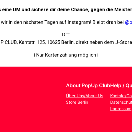
 eine DM und sichere dir deine Chance, gegen die Meister
 wir in den nächsten Tagen auf Instagram! Bleibt dran bei
@of
Ort:
 CLUB, Kantstr. 125, 10625 Berlin, direkt neben dem J-Store
ℹ Nur Kartenzahlung möglich ℹ
About PopUp Club
Help / Qu
Über Uns/About Us
Kontakt/Co
Store Berlin
Datenschut
Impressum