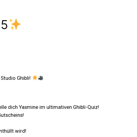
 5
 Studio Ghibli!
lle dich Yasmine im ultimativen Ghibli-Quiz!
Gutscheins!
thüllt wird!