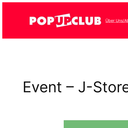
Über Uns/A
Event – J-Stor