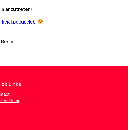
in anzutreten!
ficial.popupclub
 Berlin
ick Links
ntact
zerklärung