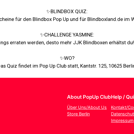
✨BLINDBOX QUIZ:
scheine für den Blindbox Pop Up und für Blindboxland.de im 
✨CHALLENGE YASMINE:
ngs erraten werden, desto mehr JJK Blindboxen erhältst du!
✨WO?
as Quiz findet im Pop Up Club statt, Kantstr. 125, 10625 Berli
About PopUp Club
Help / Qu
Über Uns/About Us
Kontakt/Co
Store Berlin
Datenschut
Impressum