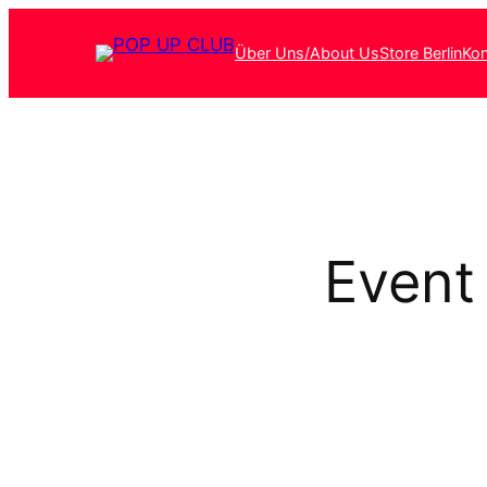
Über Uns/About Us
Store Berlin
Kon
Event