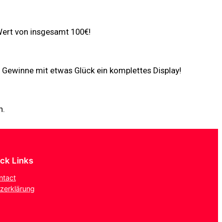
Wert von insgesamt 100€!
 Gewinne mit etwas Glück ein komplettes Display!
n.
ick Links
ntact
zerklärung