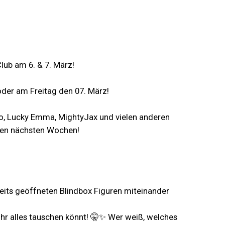
ub am 6. & 7. März!
oder am Freitag den 07. März!
io, Lucky Emma, MightyJax und vielen anderen
 den nächsten Wochen!
reits geöffneten Blindbox Figuren miteinander
r alles tauschen könnt! 🤫✨ Wer weiß, welches